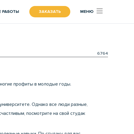
 РАБОТЫ
ЗАКАЗАТЬ
МЕНЮ
?
6764
 многие профиты в молодые годы.
 университете. Однако все люди разные,
счастливым, посмотрите на свой студак
полезные навыки. По студаку для вас