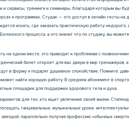
и сервисы, тренинги и семинары, благодаря которым вы буд
урсах и программах. Студак — это доступ в
онлайн тесты на 
идётся искать, где
заказать практическую работу недорого
,
 Болонского процесса, а это значит что по студаку, вы може
ть на одном месте, это приводит к проблемам с позвоночник
денческий билет откроет для вас двери в мир тренажёров, а 
едут в форму и подарят душевное спокойствие. Помните, дав
может найти хорошую работу. В среднем абонемент в спортзал
латные площадки для поддержки здорового тела и духа.
ариантов для тех, кто ищет увлечение своей жизни. Стипенд
ь посещать танцевальные, музыкальные уроки, интеллектуаль
ть звездой, параллельно получая профессию «обычных смертн