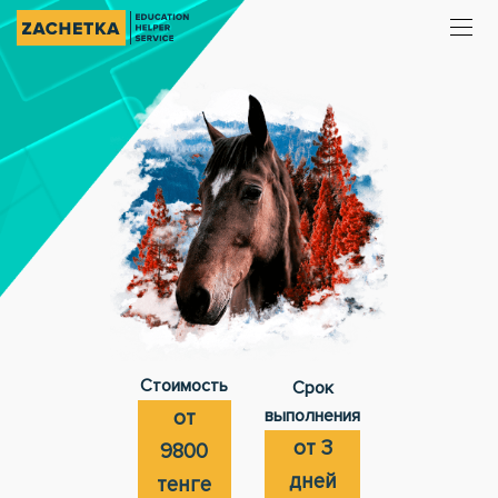
Стоимость
Срок
выполнения
от
от 3
9800
дней
тенге