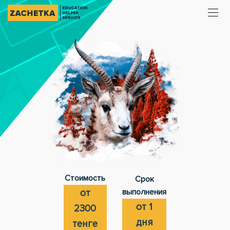
Стоимость
Срок
выполнения
от
от 1
2300
дня
тенге