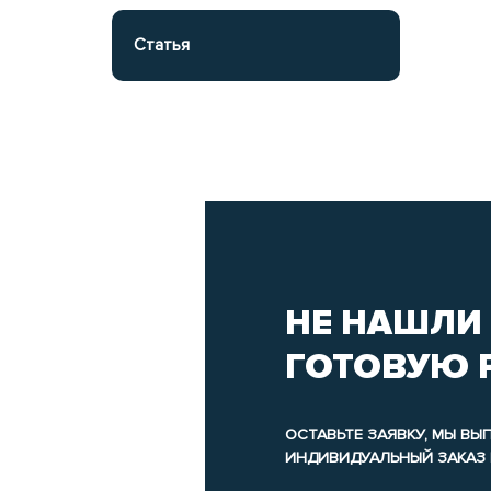
Статья
Чарнобыльская трагедыя у сучаснай беларускай лі
С.Алексіевіч Чарнобыльская малітва)
НЕ НАШЛИ
ГОТОВУЮ 
ОСТАВЬТЕ ЗАЯВКУ, МЫ В
ИНДИВИДУАЛЬНЫЙ ЗАКАЗ