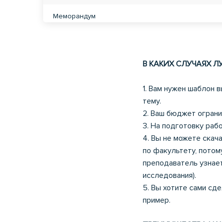
Меморандум
ГИБРИДНЫЙ ВООРУЖЕННЫЙ КОНФЛИКТ В МЕЖ
ГУМАНИТАРНОМ ПРАВЕ
В КАКИХ СЛУЧАЯХ Л
Как формируется национальная идентичность нар
1. Вам нужен шаблон 
Роль и служба категорий мировоззрения (честь, ч
тему.
искренность, добро, зло, честность) казахской ф
создания национального идентичности
2. Ваш бюджет ограни
3. На подготовку раб
Как формируется национальная идентичность на
4. Вы не можете скач
по факультету, потом
Банковское дело
преподаватель узнае
исследования).
Прессовый цех
5. Вы хотите сами сде
пример.
Качество продукции-основной фактор эффективно
конкурентоспособности товара. Расчет технико-э