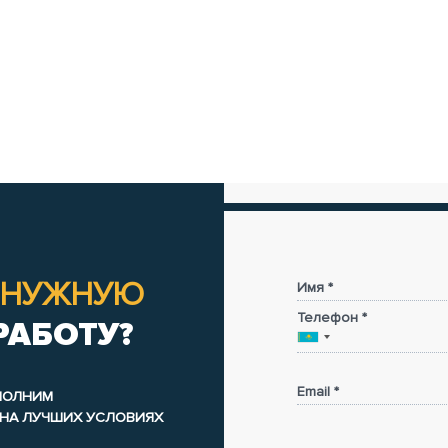
таратуры (па кнізе
2300.00 KZT
Эссе
НУЖНУЮ
Имя *
Телефон *
РАБОТУ?
Email *
ЫПОЛНИМ
 НА ЛУЧШИХ УСЛОВИЯХ