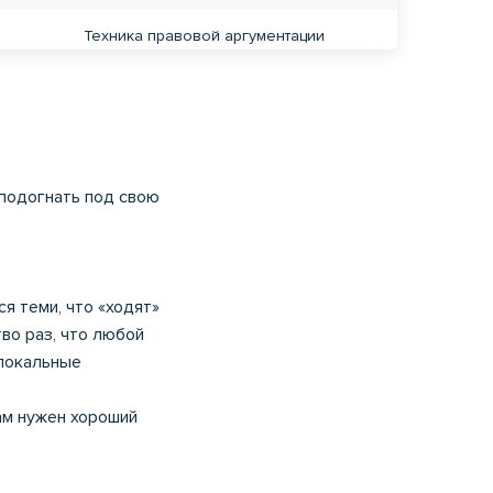
Техника правовой аргументации
Международное гуманитарное право
Философия
 подогнать под свою
Философия
Философия
я теми, что «ходят»
тво раз, что любой
Банковское дело
 локальные
а
Электроснабжение предприятий и
Вам нужен хороший
гражданских зданий
а
Экономика организации