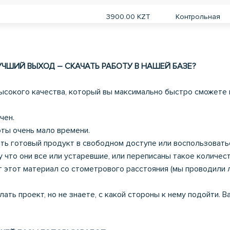
3900.00 KZT
Контрольная
ДУНАРОДНОМ
2300.00 KZT
Эссе
УЧШИЙ ВЫХОД – СКАЧАТЬ РАБОТУ В НАШЕЙ БАЗЕ?
ода?
2300.00 KZT
Эссе
высокого качества, который вы максимально быстро сможете
увство долга,
илософии в процессе
2300.00 KZT
Эссе
чен.
оты очень мало времени.
рода
2300.00 KZT
Эссе
ать готовый продукт в свободном доступе или воспользоватьс
у что они все или устаревшие, или переписаны такое количес
3900.00 KZT
Контрольная
т этот материал со стометрового расстояния (мы проводили
Курсовая работ
10000.00 KZT
лать проект, но не знаете, с какой стороны к нему подойти. 
(проект)
сти производства и
Курсовая работ
кономических
10000.00 KZT