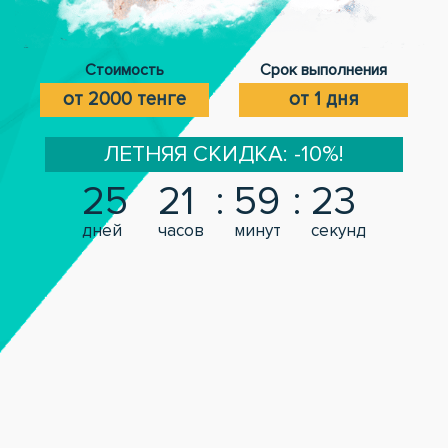
Стоимость
Срок выполнения
от 2000 тенге
от 1 дня
ЛЕТНЯЯ СКИДКА: -10%!
25
21
59
22
дней
часов
минут
секунд