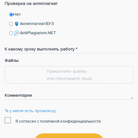
Проверка на антиплагиат
Нет
Антиплагиат.ВУЗ
AntiPlagiarism.NET
К какому сроку выполнить работу *
Файлы
Прикрепите файлы
или перетащите сюда
Комментарии
% у меня есть промокод
Я согласен с политикой конфиденциальности