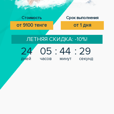
Стоимость
Срок выполнения
от 9100 тенге
от 1 дня
ЛЕТНЯЯ СКИДКА: -10%!
24
05
44
28
дней
часов
минут
секунд