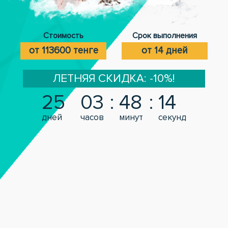
Стоимость
Срок выполнения
от 113600 тенге
от 14 дней
ЛЕТНЯЯ СКИДКА: -10%!
25
03
48
13
дней
часов
минут
секунд