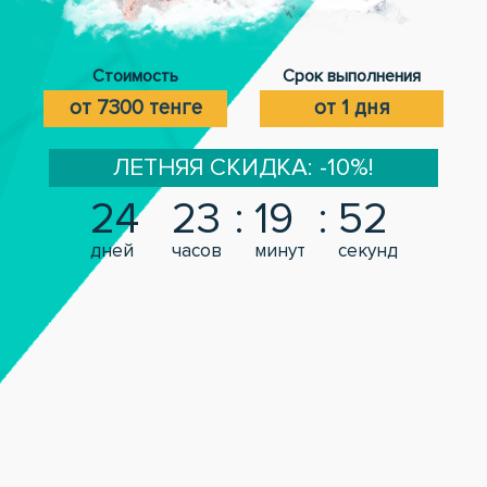
Стоимость
Срок выполнения
от 7300 тенге
от 1 дня
ЛЕТНЯЯ СКИДКА: -10%!
24
23
19
51
дней
часов
минут
секунд