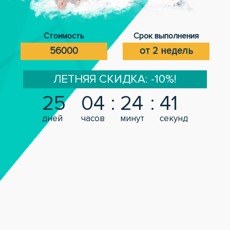
Стоимость
Срок выполнения
56000
от 2 недель
ЛЕТНЯЯ СКИДКА: -10%!
25
04
24
40
дней
часов
минут
секунд