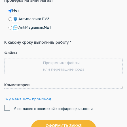
Проверка на антиплагиат
Нет
Антиплагиат.ВУЗ
AntiPlagiarism.NET
К какому сроку выполнить работу *
Файлы
Прикрепите файлы
или перетащите сюда
Комментарии
% у меня есть промокод
Я согласен с политикой конфиденциальности
ОФОРМИТЬ ЗАКАЗ