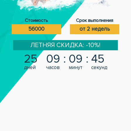
Стоимость
Срок выполнения
56000
от 2 недель
ЛЕТНЯЯ СКИДКА: -10%!
25
09
09
44
дней
часов
минут
секунд