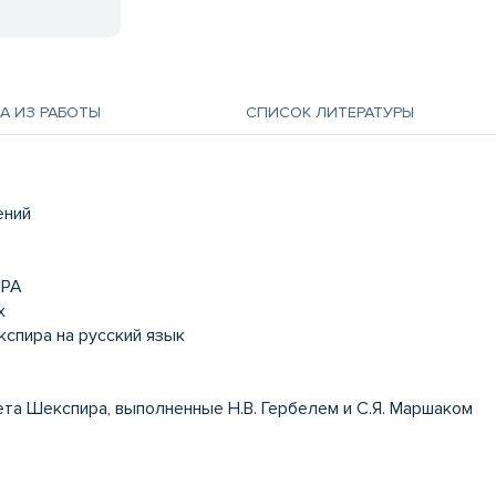
А ИЗ РАБОТЫ
СПИСОК ЛИТЕРАТУРЫ
ений
ИРА
х
кспира на русский язык
ета Шекспира, выполненные Н.В. Гербелем и С.Я. Маршаком