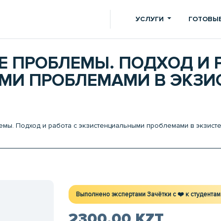
УСЛУГИ
ГОТОВЫЕ
 ПРОБЛЕМЫ. ПОДХОД И Р
МИ ПРОБЛЕМАМИ В ЭКЗ
мы. Подход и работа с экзистенциальными проблемами в экзист
Выполнено экспертами Зачётки c ❤️ к студентам
2300.00 KZT