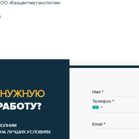
 ТОО «Казцветметэкология»
в
НУЖНУЮ
Имя *
Телефон *
РАБОТУ?
Email *
ЫПОЛНИМ
 НА ЛУЧШИХ УСЛОВИЯХ