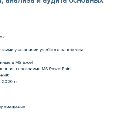
, анализа и аудита основных
ок.
ческими указаниями учебного заведения.
нные в MS Excel.
ненная в программе MS PowerPoint.
ния:
2020 гг.
еремещение.